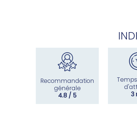
IND
Temps
Recommandation
d'at
générale
3
4.8 / 5