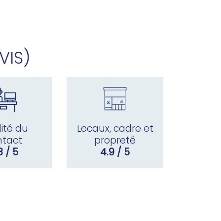
VIS)
ité du
Locaux, cadre et
ntact
propreté
8 / 5
4.9 / 5