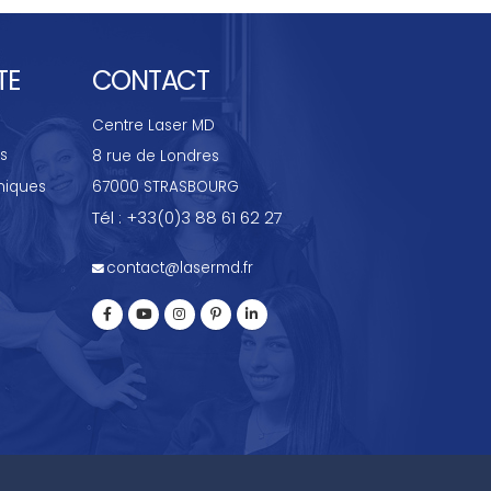
TE
CONTACT
Centre Laser MD
s
8 rue de Londres
niques
67000 STRASBOURG
Tél : +33(0)3 88 61 62 27
contact@lasermd.fr