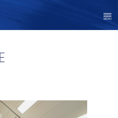
MENU
E