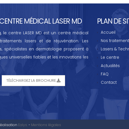
CENTRE MÉDICAL LASER MD
PLAN DE SI
Accueil
g, le centre LASER MD est un centre médical
Nos traitement
traitements lasers et de réjuvénation. Les
ts, spécialistes en dermatologie proposent à
Lasers & Tech
ues universelles fiables et les innovations les
Le centre
Actualités
FAQ
TÉLÉCHARGEZ LA BROCHURE
Contact
éalisation
Ealys.
-
Mentions légales