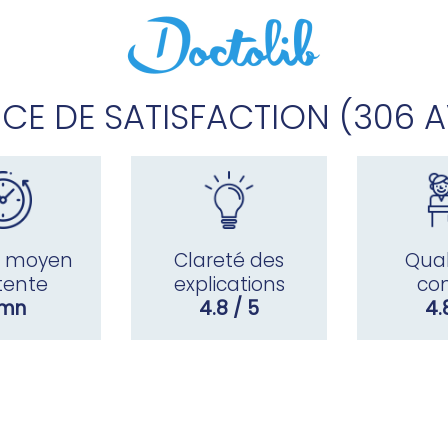
ICE DE SATISFACTION (306 A
 moyen
Clareté des
Qual
tente
explications
co
 mn
4.8 / 5
4.